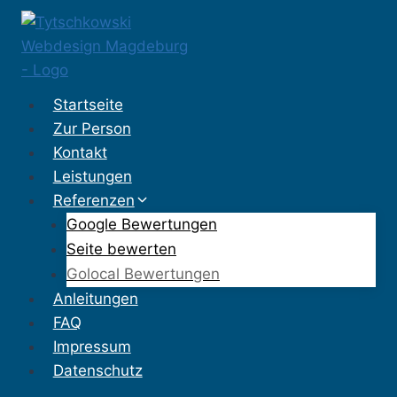
Zum
Inhalt
springen
Startseite
Zur Person
Kontakt
Leistungen
Referenzen
Google Bewertungen
Seite bewerten
Golocal Bewertungen
Anleitungen
FAQ
Impressum
Datenschutz