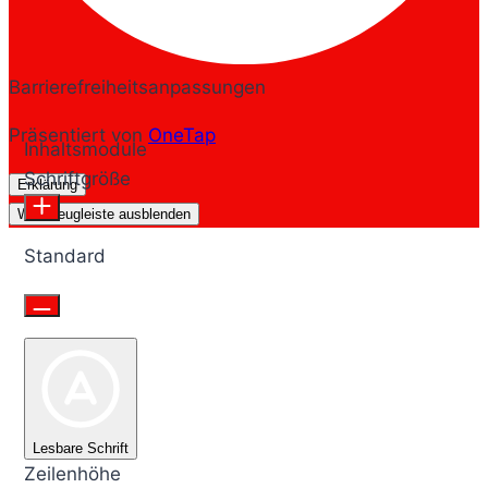
Barrierefreiheitsanpassungen
Präsentiert von
OneTap
Inhaltsmodule
Schriftgröße
Erklärung
Werkzeugleiste ausblenden
Standard
Lesbare Schrift
Zeilenhöhe