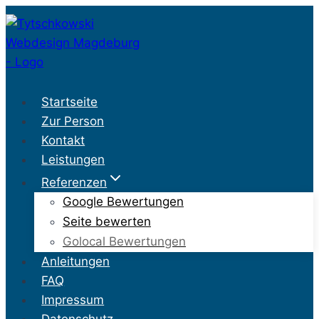
Zum
Inhalt
springen
Startseite
Zur Person
Kontakt
Leistungen
Referenzen
Google Bewertungen
Seite bewerten
Golocal Bewertungen
Anleitungen
FAQ
Impressum