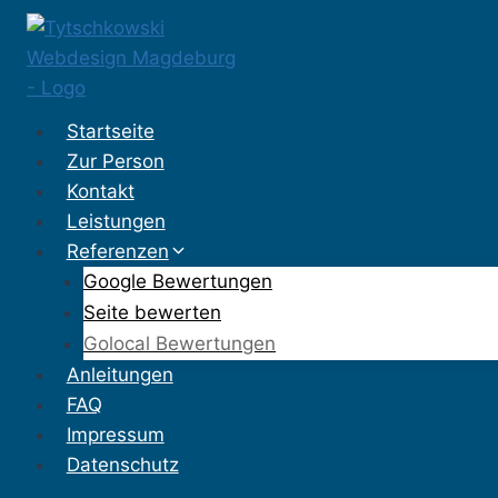
Zum
Inhalt
springen
Startseite
Zur Person
Kontakt
Leistungen
Referenzen
Google Bewertungen
Seite bewerten
Golocal Bewertungen
Anleitungen
FAQ
Impressum
Datenschutz