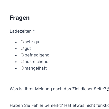
Fragen
Ladezeiten
*
sehr gut
gut
befriedigend
ausreichend
mangelhaft
Was ist Ihrer Meinung nach das Ziel dieser Seite?
Haben Sie Fehler bemerkt? Hat etwas nicht funktio