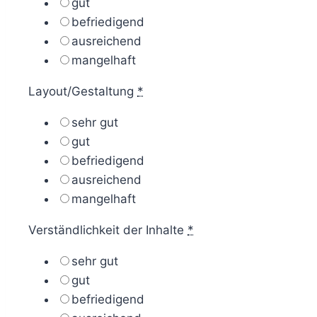
gut
befriedigend
ausreichend
mangelhaft
Layout/Gestaltung
*
sehr gut
gut
befriedigend
ausreichend
mangelhaft
Verständlichkeit der Inhalte
*
sehr gut
gut
befriedigend