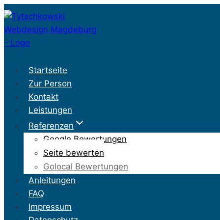
Zum
Inhalt
springen
Startseite
Zur Person
Kontakt
Leistungen
Referenzen
Google Bewertungen
Seite bewerten
Golocal Bewertungen
Anleitungen
FAQ
Impressum