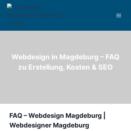
Zum
Inhalt
springen
Webdesign in Magdeburg – FAQ
zu Erstellung, Kosten & SEO
FAQ – Webdesign Magdeburg |
Webdesigner Magdeburg