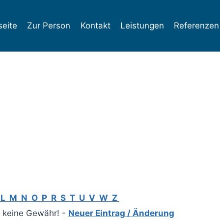
seite
Zur Person
Kontakt
Leistungen
Referenzen
K
L
M
N
O
P
R
S
T
U
V
W
Z
r keine Gewähr! -
Neuer Eintrag / Änderung